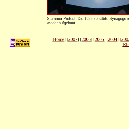
Stummer Protest: Die 1938 zerstörte Synagoge i
wieder aufgebaut
[
Home
] [
2007
] [
2006
] [
2005
] [
2004
] [
200
[
Rh