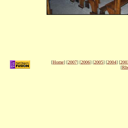
[
Home
] [
2007
] [
2006
] [
2005
] [
2004
] [
200
[
Rh