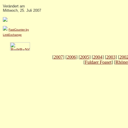
Verändert am
Mittwoch, 25. Juli 2007
FastCounter by
LinkExchange
[
2007
] [
2006
] [
2005
] [
2004
] [
2003
] [
200
[
Fuldaer Foaset
] [
Rhöne