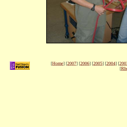
[
Home
] [
2007
] [
2006
] [
2005
] [
2004
] [
200
[
Rh