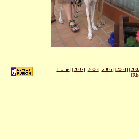
[
Home
] [
2007
] [
2006
] [
2005
] [
2004
] [
200
[
Rh